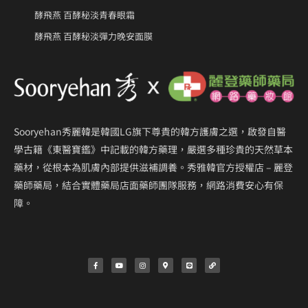
酵飛燕 百酵秘淡青春眼霜
酵飛燕 百酵秘淡彈力晚安面膜
Sooryehan秀麗韓是韓國LG旗下尊貴的韓方護膚之選，啟發自醫
學古籍《東醫寶鑑》中記載的韓方藥理，嚴選多種珍貴的天然草本
藥材，從根本為肌膚內部提供滋補調養。秀雅韓官方授權店 – 麗登
藥師藥局，結合實體藥局店面藥師團隊服務，網路消費安心有保
障。
F
Y
I
M
L
L
a
o
n
a
i
i
c
u
s
p
n
n
e
t
t
-
e
k
b
u
a
m
o
b
g
a
o
e
r
r
k
a
k
-
m
e
f
r