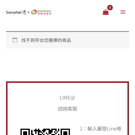
跳
至
主
要
內
找不到符合您選擇的商品
容
搜
LINE@
尋
諮詢客服
關
鍵
1：輸入麗登Line帳
字