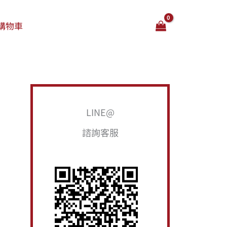
購物車
搜
LINE@
尋
諮詢客服
關
鍵
字
: