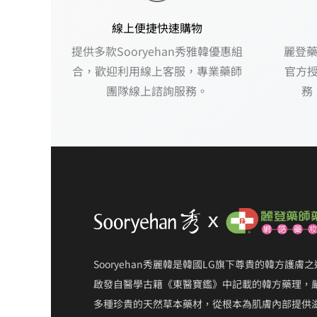
線上便捷快速購物
提供多款Sooryehan秀雅韓優惠組
麗登藥
合，歡迎利用線上客服，專業藥師
官方
團隊線上諮詢服務。
務
Sooryehan秀麗韓是韓國LG旗下尊貴的韓方護膚
啟發自醫學古籍《東醫寶鑑》中記載的韓方藥理，
多種珍貴的天然草本藥材，從根本為肌膚內部提供