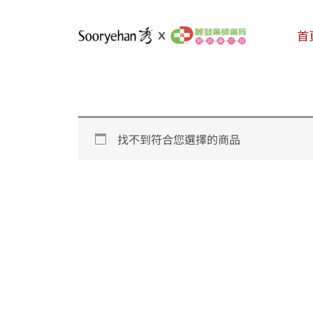
跳
至
首
主
要
內
容
找不到符合您選擇的商品