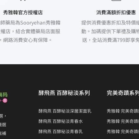
秀雅韓官方授權店
消費滿額折扣優惠
師藥局為Sooryehan秀雅韓
提供消費優惠折扣及特價
授權店，結合實體藥局店面服
動。加碼提供下單禮及購
，網路消費安心有保障。
送，全站消費滿799即享
酵飛燕 百酵秘淡系列
完美奇蹟系
酵飛燕 百酵秘淡深層潔面乳
秀雅韓 完美奇
之選，
酵飛燕 百酵秘淡青春水
秀雅韓 完美奇
嚴選
酵飛燕 百酵秘淡青春乳
秀雅韓 完美奇蹟
滋補