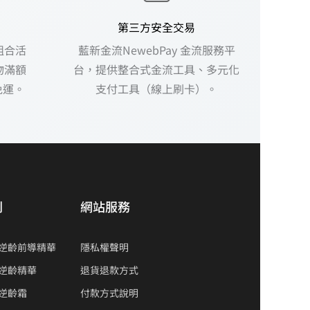
第三方安全交易
組合活
藍新金流NewebPay 金流服務平
物滿額
台，提供整合式金流工具、多元化
免運。
支付工具（線上刷卡）。
列
網站服務
蹟逆齡前導精華
隱私權聲明
蹟逆齡精華
退貨退款方式
逆齡霜
付款方式說明