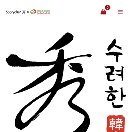
跳
至
主
要
內
容