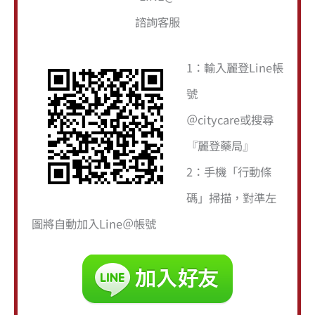
諮詢客服
關
鍵
1：輸入麗登Line帳
字
號
:
＠citycare或搜尋
『麗登藥局』
2：手機「行動條
碼」掃描，對準左
圖將自動加入Line＠帳號