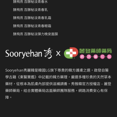
酵飛燕 百酵秘淡青春水
酵飛燕 百酵秘淡青春乳
酵飛燕 百酵秘淡青春乳霜
酵飛燕 百酵秘淡青春眼霜
酵飛燕 百酵秘淡彈力晚安面膜
Sooryehan秀麗韓是韓國LG旗下尊貴的韓方護膚之選，啟發自醫
學古籍《東醫寶鑑》中記載的韓方藥理，嚴選多種珍貴的天然草本
藥材，從根本為肌膚內部提供滋補調養。秀雅韓官方授權店 – 麗登
藥師藥局，結合實體藥局店面藥師團隊服務，網路消費安心有保
障。
F
Y
I
M
L
L
a
o
n
a
i
i