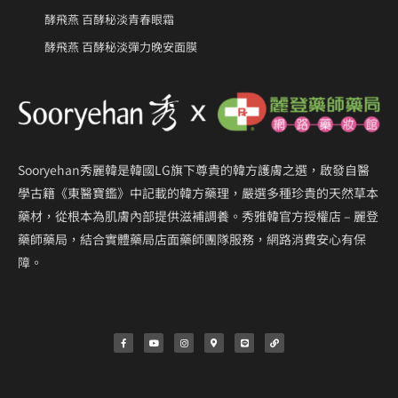
酵飛燕 百酵秘淡青春眼霜
酵飛燕 百酵秘淡彈力晚安面膜
Sooryehan秀麗韓是韓國LG旗下尊貴的韓方護膚之選，啟發自醫
學古籍《東醫寶鑑》中記載的韓方藥理，嚴選多種珍貴的天然草本
藥材，從根本為肌膚內部提供滋補調養。秀雅韓官方授權店 – 麗登
藥師藥局，結合實體藥局店面藥師團隊服務，網路消費安心有保
障。
F
Y
I
M
L
L
a
o
n
a
i
i
c
u
s
p
n
n
e
t
t
-
e
k
b
u
a
m
o
b
g
a
o
e
r
r
k
a
k
-
m
e
f
r