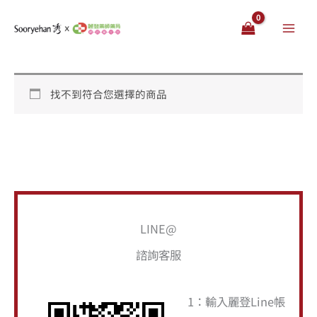
跳
至
主
要
內
找不到符合您選擇的商品
容
搜
LINE@
尋
諮詢客服
關
鍵
1：輸入麗登Line帳
字