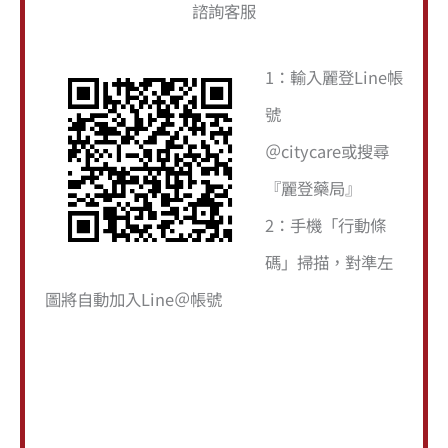
價
價
諮詢客服
關
格
格
鍵
1：輸入麗登Line帳
字
號
:
＠citycare或搜尋
『麗登藥局』
2：手機「行動條
碼」掃描，對準左
圖將自動加入Line＠帳號