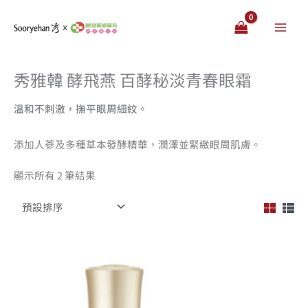
跳
至
主
要
秀雅韓 酵飛燕 百酵秘淡青春眼霜
內
容
溫和不刺激，撫平眼周細紋。
添加人蔘及多種草本發酵精華，潤澤並緊緻眼周肌膚。
顯示所有 2 筆結果
原
目
始
前
價
價