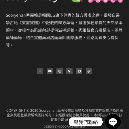
藥材，從根本為肌膚內部提供滋補調養。秀雅韓官方授權店 – 麗登
藥師藥局，結合實體藥局店面藥師團隊服務，網路消費安心有保
障。
F
Y
I
M
L
L
a
o
n
a
i
i
c
u
s
p
n
n
e
t
t
-
e
k
b
u
a
m
o
b
g
a
o
e
r
r
k
a
k
-
m
e
f
r
-
a
l
t
COPYRIGHT © 2020 Sooryehan 品牌授權店商標及其相關文件版權均為原廠
企業及麗登藥妝編輯團隊所有，未經授權請勿拷貝使用。 本網站由 醫麗生技
有限公司 維護營運
DESIGN BY GOODFACE 網頁設計
與我們聯絡