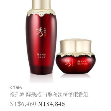
格：
格：
NT$6,460。
NT$4,845。
超值組合
秀雅韓 酵飛燕 百酵秘淡精華眼霜組
NT$
6,460
NT$
4,845