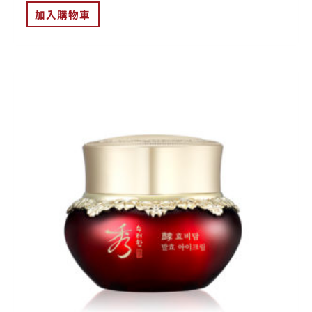
加入購物車
原
目
始
前
價
價
格：
格：
NT$3,180。
NT$2,544。