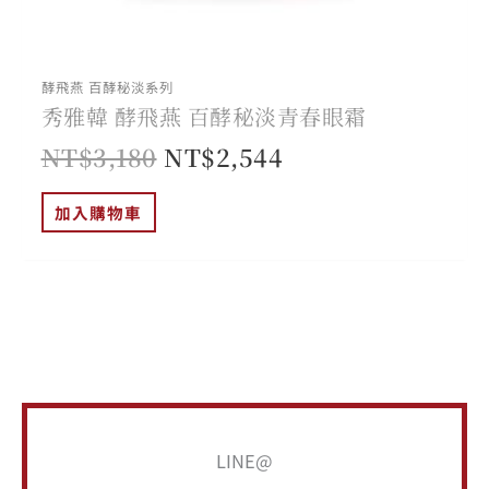
酵飛燕 百酵秘淡系列
秀雅韓 酵飛燕 百酵秘淡青春眼霜
NT$
3,180
NT$
2,544
加入購物車
搜
最
最
低
高
LINE@
尋